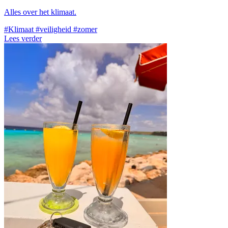
Alles over het klimaat.
#Klimaat
#veiligheid
#zomer
Lees verder