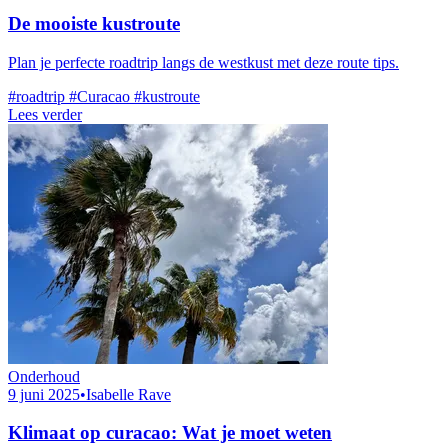
De mooiste kustroute
Plan je perfecte roadtrip langs de westkust met deze route tips.
#roadtrip
#Curacao
#kustroute
Lees verder
Onderhoud
9 juni 2025
•
Isabelle Rave
Klimaat op curacao: Wat je moet weten