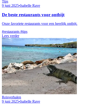
Tips
9 juni 2025
•
Isabelle Rave
De beste restaurants voor ontbijt
Onze favoriete restaurants voor een heerlijk ontbijt.
#restaurants
#tips
Lees verder
Reisverhalen
9 juni 2025
•
Isabelle Rave