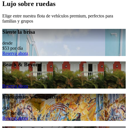
Lujo sobre ruedas
Elige entre nuestra flota de vehículos premium, perfectos para
familias y grupos
Siente la brisa
desde
$53 por día
Reserva ahora
Beach & Beyond
desde
$53 por día
Reserva ahora
Inteligentes y Compactos
desde
$40 por día
Reserva ahora